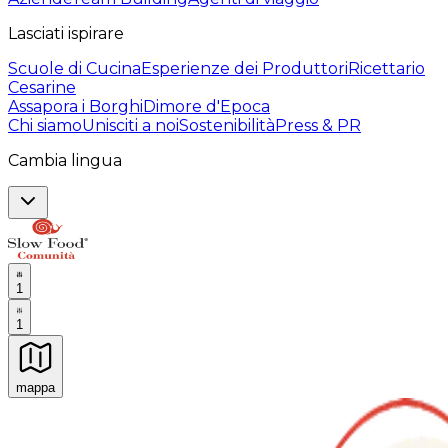
Lasciati ispirare
Scuole di Cucina
Esperienze dei Produttori
Ricettario
Cesarine
Assapora i Borghi
Dimore d'Epoca
Chi siamo
Unisciti a noi
Sostenibilità
Press & PR
Cambia lingua
1
1
mappa
Esperienze culinarie indimenticabili: Esperienze gastro