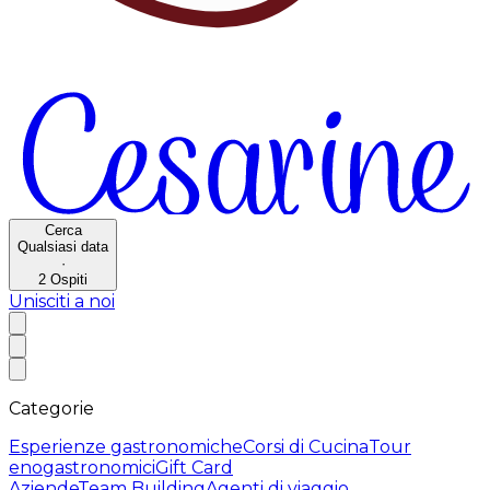
Cerca
Qualsiasi data
·
2
Ospiti
Unisciti a noi
Categorie
Esperienze gastronomiche
Corsi di Cucina
Tour
enogastronomici
Gift Card
Aziende
Team Building
Agenti di viaggio