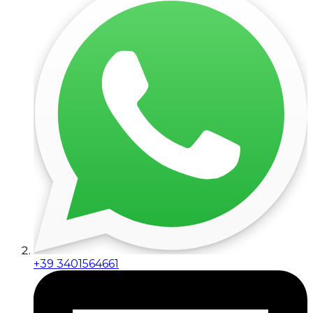
+39 3401564661