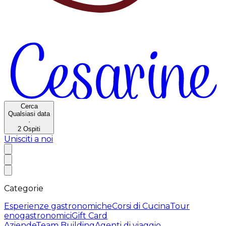
Cerca
Qualsiasi data
·
2
Ospiti
Unisciti a noi
Categorie
Esperienze gastronomiche
Corsi di Cucina
Tour
enogastronomici
Gift Card
Aziende
Team Building
Agenti di viaggio