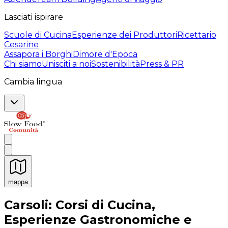
Lasciati ispirare
Scuole di Cucina
Esperienze dei Produttori
Ricettario
Cesarine
Assapora i Borghi
Dimore d'Epoca
Chi siamo
Unisciti a noi
Sostenibilità
Press & PR
Cambia lingua
mappa
Esperienze culinarie indimenticabili: Esperienze gastro
Carsoli: Corsi di Cucina,
Esperienze Gastronomiche e