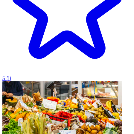
5
(
1
)