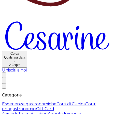
Cerca
Qualsiasi data
·
2
Ospiti
Unisciti a noi
Categorie
Esperienze gastronomiche
Corsi di Cucina
Tour
enogastronomici
Gift Card
Aziende
Team Building
Agenti di viaggio