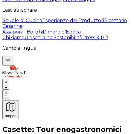
Lasciati ispirare
Scuole di Cucina
Esperienze dei Produttori
Ricettario
Cesarine
Assapora i Borghi
Dimore d'Epoca
Chi siamo
Unisciti a noi
Sostenibilità
Press & PR
Cambia lingua
1
1
mappa
Esperienze culinarie indimenticabili: Esperienze gastro
Casette: Tour enogastronomici