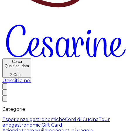
Cerca
Qualsiasi data
·
2
Ospiti
Unisciti a noi
Categorie
Esperienze gastronomiche
Corsi di Cucina
Tour
enogastronomici
Gift Card
Aziende
Team Building
Agenti di viaggio