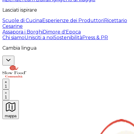
Lasciati ispirare
Scuole di Cucina
Esperienze dei Produttori
Ricettario
Cesarine
Assapora i Borghi
Dimore d'Epoca
Chi siamo
Unisciti a noi
Sostenibilità
Press & PR
Cambia lingua
1
1
mappa
Esperienze culinarie indimenticabili: Esperienze gastro