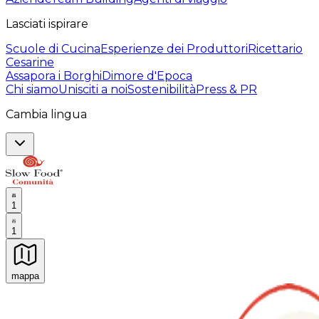
Lasciati ispirare
Scuole di Cucina
Esperienze dei Produttori
Ricettario
Cesarine
Assapora i Borghi
Dimore d'Epoca
Chi siamo
Unisciti a noi
Sostenibilità
Press & PR
Cambia lingua
1
1
mappa
Esperienze culinarie indimenticabili: Esperienze gastro