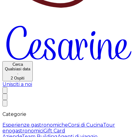
Cerca
Qualsiasi data
·
2
Ospiti
Unisciti a noi
Categorie
Esperienze gastronomiche
Corsi di Cucina
Tour
enogastronomici
Gift Card
Aziende
Team Building
Agenti di viaggio