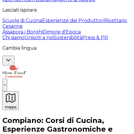
Lasciati ispirare
Scuole di Cucina
Esperienze dei Produttori
Ricettario
Cesarine
Assapora i Borghi
Dimore d'Epoca
Chi siamo
Unisciti a noi
Sostenibilità
Press & PR
Cambia lingua
mappa
Esperienze culinarie indimenticabili: Esperienze gastro
Compiano: Corsi di Cucina,
Esperienze Gastronomiche e