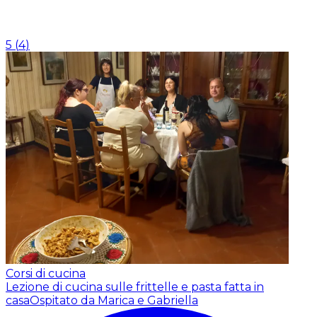
5
(
4
)
Corsi di cucina
Lezione di cucina sulle frittelle e pasta fatta in
casa
Ospitato da Marica e Gabriella