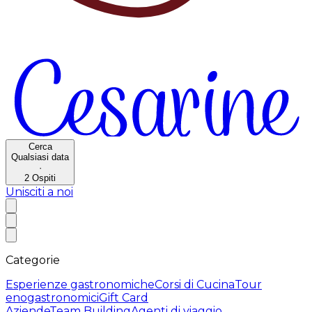
Cerca
Qualsiasi data
·
2
Ospiti
Unisciti a noi
Categorie
Esperienze gastronomiche
Corsi di Cucina
Tour
enogastronomici
Gift Card
Aziende
Team Building
Agenti di viaggio