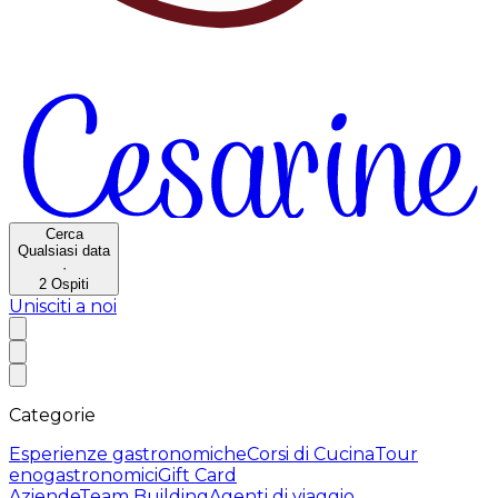
Cerca
Qualsiasi data
·
2
Ospiti
Unisciti a noi
Categorie
Esperienze gastronomiche
Corsi di Cucina
Tour
enogastronomici
Gift Card
Aziende
Team Building
Agenti di viaggio