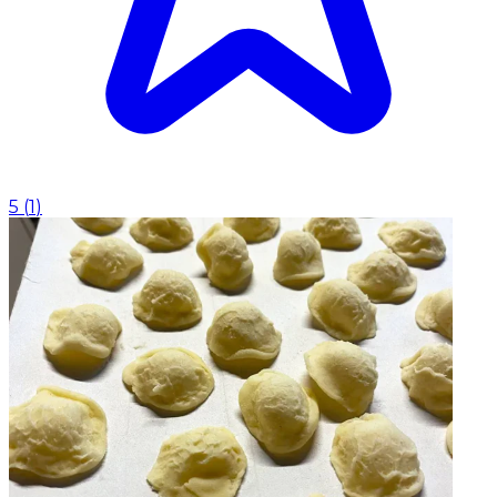
5
(
1
)