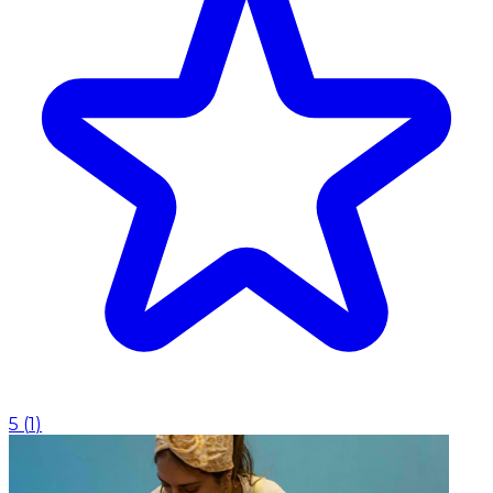
5
(
1
)