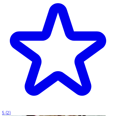
5
(
2
)