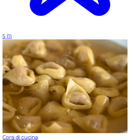
5
(
1
)
Corsi di cucina