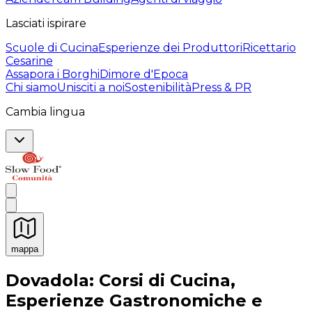
Lasciati ispirare
Scuole di Cucina
Esperienze dei Produttori
Ricettario
Cesarine
Assapora i Borghi
Dimore d'Epoca
Chi siamo
Unisciti a noi
Sostenibilità
Press & PR
Cambia lingua
mappa
Esperienze culinarie indimenticabili: Esperienze gastro
Dovadola: Corsi di Cucina,
Esperienze Gastronomiche e