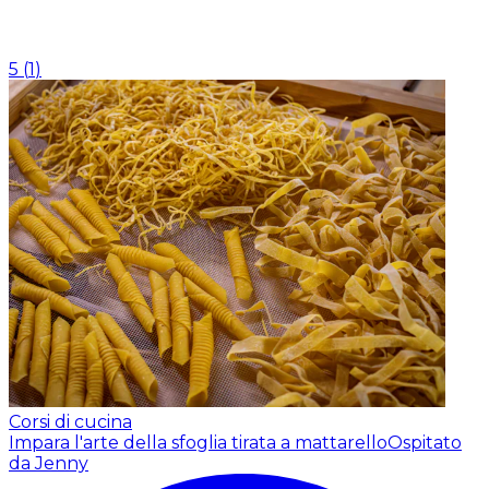
5
(
1
)
Corsi di cucina
Impara l'arte della sfoglia tirata a mattarello
Ospitato
da Jenny