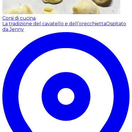
Corsi di cucina
La tradizione del cavatello e dell’orecchietta
Ospitato
da Jenny