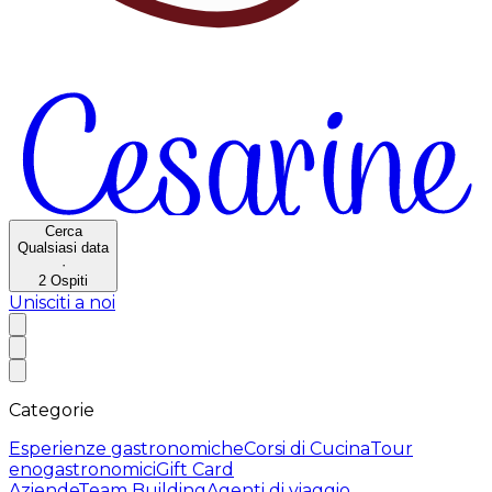
Cerca
Qualsiasi data
·
2
Ospiti
Unisciti a noi
Categorie
Esperienze gastronomiche
Corsi di Cucina
Tour
enogastronomici
Gift Card
Aziende
Team Building
Agenti di viaggio