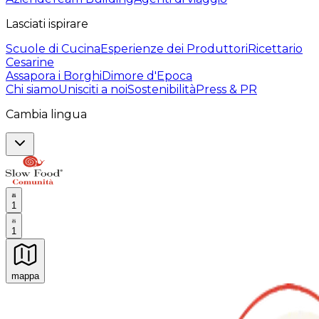
Lasciati ispirare
Scuole di Cucina
Esperienze dei Produttori
Ricettario
Cesarine
Assapora i Borghi
Dimore d'Epoca
Chi siamo
Unisciti a noi
Sostenibilità
Press & PR
Cambia lingua
1
1
mappa
Esperienze culinarie indimenticabili: Esperienze gastro