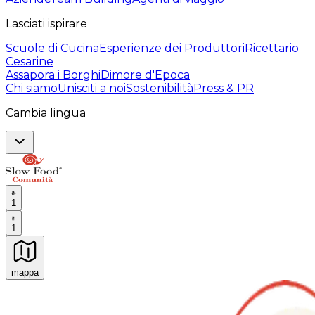
Lasciati ispirare
Scuole di Cucina
Esperienze dei Produttori
Ricettario
Cesarine
Assapora i Borghi
Dimore d'Epoca
Chi siamo
Unisciti a noi
Sostenibilità
Press & PR
Cambia lingua
1
1
mappa
Esperienze culinarie indimenticabili: Esperienze gastro