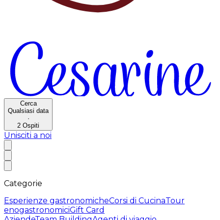
Cerca
Qualsiasi data
·
2
Ospiti
Unisciti a noi
Categorie
Esperienze gastronomiche
Corsi di Cucina
Tour
enogastronomici
Gift Card
Aziende
Team Building
Agenti di viaggio