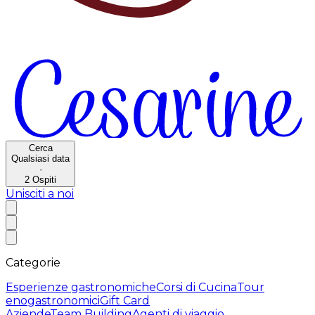
Cerca
Qualsiasi data
·
2
Ospiti
Unisciti a noi
Categorie
Esperienze gastronomiche
Corsi di Cucina
Tour
enogastronomici
Gift Card
Aziende
Team Building
Agenti di viaggio