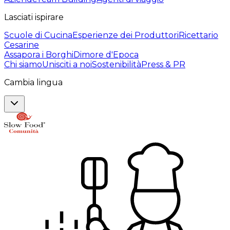
Lasciati ispirare
Scuole di Cucina
Esperienze dei Produttori
Ricettario
Cesarine
Assapora i Borghi
Dimore d'Epoca
Chi siamo
Unisciti a noi
Sostenibilità
Press & PR
Cambia lingua