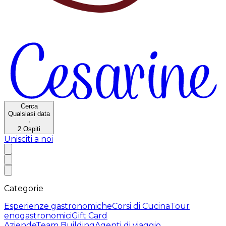
Cerca
Qualsiasi data
·
2
Ospiti
Unisciti a noi
Categorie
Esperienze gastronomiche
Corsi di Cucina
Tour
enogastronomici
Gift Card
Aziende
Team Building
Agenti di viaggio