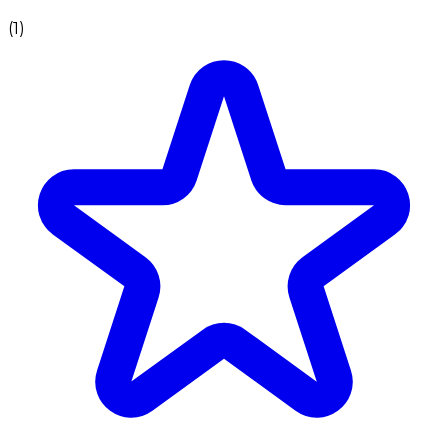
(
1
)