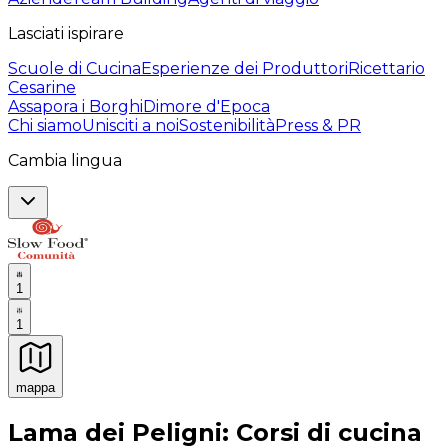
Lasciati ispirare
Scuole di Cucina
Esperienze dei Produttori
Ricettario
Cesarine
Assapora i Borghi
Dimore d'Epoca
Chi siamo
Unisciti a noi
Sostenibilità
Press & PR
Cambia lingua
1
1
mappa
Esperienze culinarie indimenticabili: Esperienze gastro
Lama dei Peligni: Corsi di cucina