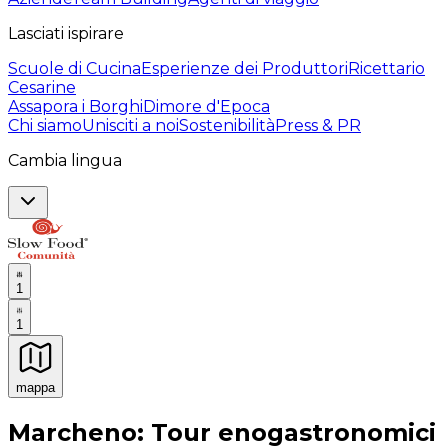
Lasciati ispirare
Scuole di Cucina
Esperienze dei Produttori
Ricettario
Cesarine
Assapora i Borghi
Dimore d'Epoca
Chi siamo
Unisciti a noi
Sostenibilità
Press & PR
Cambia lingua
1
1
mappa
Esperienze culinarie indimenticabili: Esperienze gastro
Marcheno: Tour enogastronomici