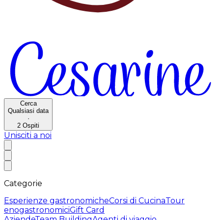
Cerca
Qualsiasi data
·
2
Ospiti
Unisciti a noi
Categorie
Esperienze gastronomiche
Corsi di Cucina
Tour
enogastronomici
Gift Card
Aziende
Team Building
Agenti di viaggio