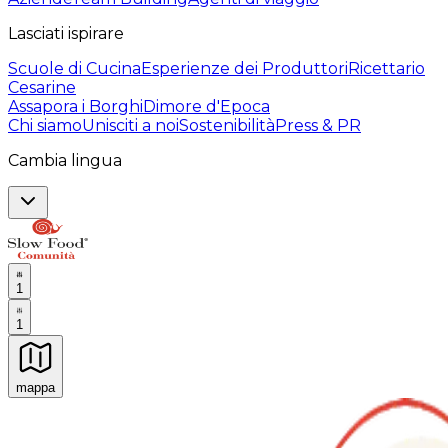
Lasciati ispirare
Scuole di Cucina
Esperienze dei Produttori
Ricettario
Cesarine
Assapora i Borghi
Dimore d'Epoca
Chi siamo
Unisciti a noi
Sostenibilità
Press & PR
Cambia lingua
1
1
mappa
Esperienze culinarie indimenticabili: Esperienze gastro