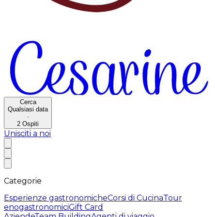
Cerca
Qualsiasi data
·
2
Ospiti
Unisciti a noi
Categorie
Esperienze gastronomiche
Corsi di Cucina
Tour
enogastronomici
Gift Card
Aziende
Team Building
Agenti di viaggio