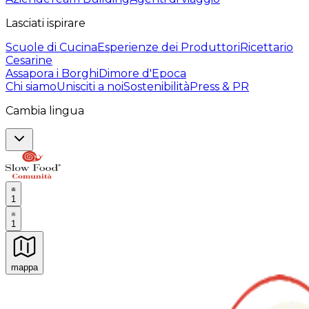
Lasciati ispirare
Scuole di Cucina
Esperienze dei Produttori
Ricettario
Cesarine
Assapora i Borghi
Dimore d'Epoca
Chi siamo
Unisciti a noi
Sostenibilità
Press & PR
Cambia lingua
1
1
mappa
Esperienze culinarie indimenticabili: Esperienze gastro