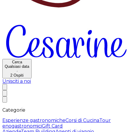
Cerca
Qualsiasi data
·
2
Ospiti
Unisciti a noi
Categorie
Esperienze gastronomiche
Corsi di Cucina
Tour
enogastronomici
Gift Card
Aziende
Team Building
Agenti di viaggio