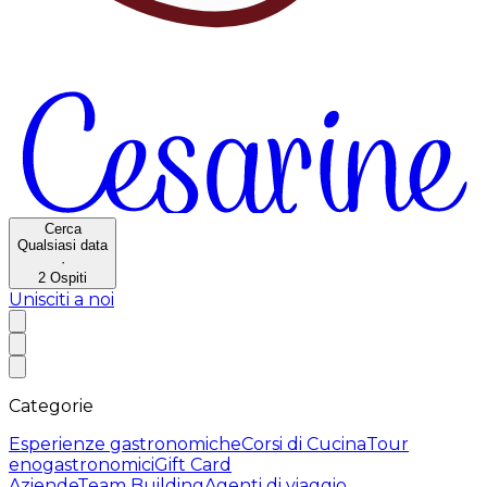
Cerca
Qualsiasi data
·
2
Ospiti
Unisciti a noi
Categorie
Esperienze gastronomiche
Corsi di Cucina
Tour
enogastronomici
Gift Card
Aziende
Team Building
Agenti di viaggio