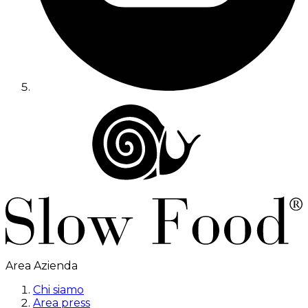
Area Azienda
Chi siamo
Area press