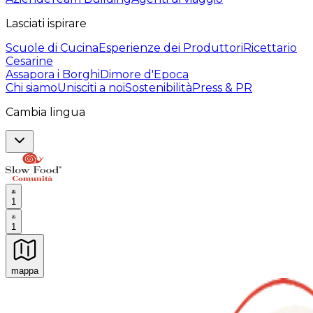
Lasciati ispirare
Scuole di Cucina
Esperienze dei Produttori
Ricettario
Cesarine
Assapora i Borghi
Dimore d'Epoca
Chi siamo
Unisciti a noi
Sostenibilità
Press & PR
Cambia lingua
1
1
mappa
Esperienze culinarie indimenticabili: Esperienze gastro