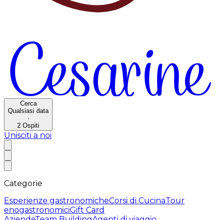
Cerca
Qualsiasi data
·
2
Ospiti
Unisciti a noi
Categorie
Esperienze gastronomiche
Corsi di Cucina
Tour
enogastronomici
Gift Card
Aziende
Team Building
Agenti di viaggio