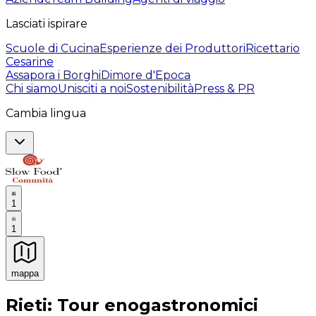
Lasciati ispirare
Scuole di Cucina
Esperienze dei Produttori
Ricettario
Cesarine
Assapora i Borghi
Dimore d'Epoca
Chi siamo
Unisciti a noi
Sostenibilità
Press & PR
Cambia lingua
1
1
mappa
Esperienze culinarie indimenticabili: Esperienze gastro
Rieti: Tour enogastronomici