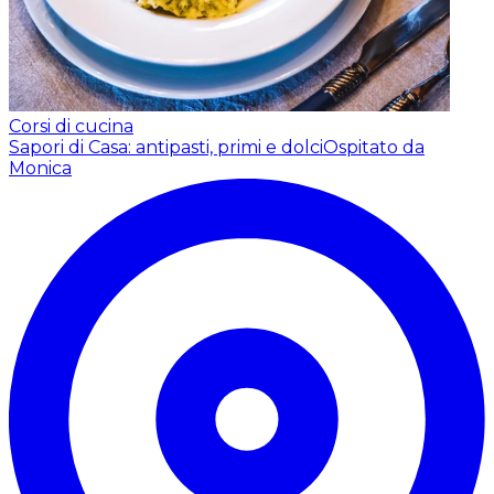
Corsi di cucina
Sapori di Casa: antipasti, primi e dolci
Ospitato da
Monica