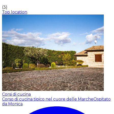
(
3
)
Top location
Corsi di cucina
Corso di cucina tipico nel cuore delle Marche
Ospitato
da Monica