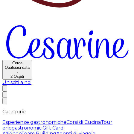
Cerca
Qualsiasi data
·
2
Ospiti
Unisciti a noi
Categorie
Esperienze gastronomiche
Corsi di Cucina
Tour
enogastronomici
Gift Card
Aziende
Team Building
Agenti di viaggio