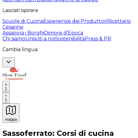
Lasciati ispirare
Scuole di Cucina
Esperienze dei Produttori
Ricettario
Cesarine
Assapora i Borghi
Dimore d'Epoca
Chi siamo
Unisciti a noi
Sostenibilità
Press & PR
Cambia lingua
1
1
mappa
Esperienze culinarie indimenticabili: Esperienze gastro
Sassoferrato: Corsi di cucina