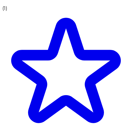
(
1
)