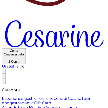
Cerca
Qualsiasi data
·
2
Ospiti
Unisciti a noi
Categorie
Esperienze gastronomiche
Corsi di Cucina
Tour
enogastronomici
Gift Card
Aziende
Team Building
Agenti di viaggio