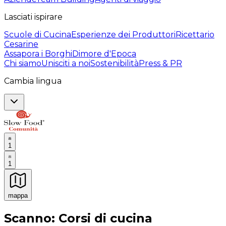
Lasciati ispirare
Scuole di Cucina
Esperienze dei Produttori
Ricettario
Cesarine
Assapora i Borghi
Dimore d'Epoca
Chi siamo
Unisciti a noi
Sostenibilità
Press & PR
Cambia lingua
1
1
mappa
Esperienze culinarie indimenticabili: Esperienze gastro
Scanno: Corsi di cucina