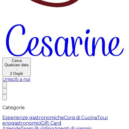
Cerca
Qualsiasi data
·
2
Ospiti
Unisciti a noi
Categorie
Esperienze gastronomiche
Corsi di Cucina
Tour
enogastronomici
Gift Card
Aziende
Team Building
Agenti di viaggio