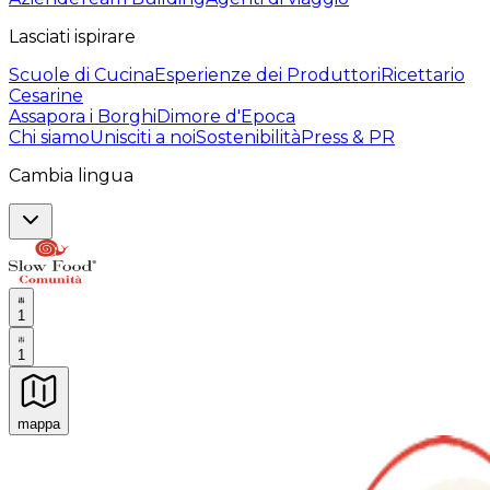
Lasciati ispirare
Scuole di Cucina
Esperienze dei Produttori
Ricettario
Cesarine
Assapora i Borghi
Dimore d'Epoca
Chi siamo
Unisciti a noi
Sostenibilità
Press & PR
Cambia lingua
1
1
mappa
Esperienze culinarie indimenticabili: Esperienze gastro