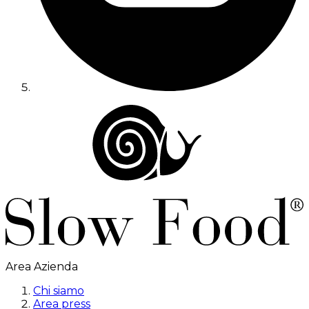
Area Azienda
Chi siamo
Area press