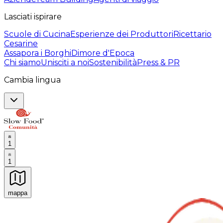
Lasciati ispirare
Scuole di Cucina
Esperienze dei Produttori
Ricettario
Cesarine
Assapora i Borghi
Dimore d'Epoca
Chi siamo
Unisciti a noi
Sostenibilità
Press & PR
Cambia lingua
1
1
mappa
Esperienze culinarie indimenticabili: Esperienze gastro