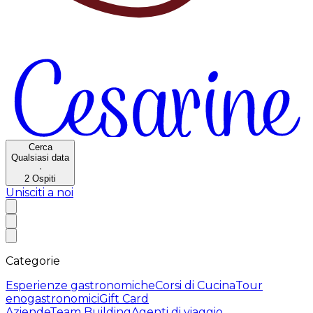
Cerca
Qualsiasi data
·
2
Ospiti
Unisciti a noi
Categorie
Esperienze gastronomiche
Corsi di Cucina
Tour
enogastronomici
Gift Card
Aziende
Team Building
Agenti di viaggio