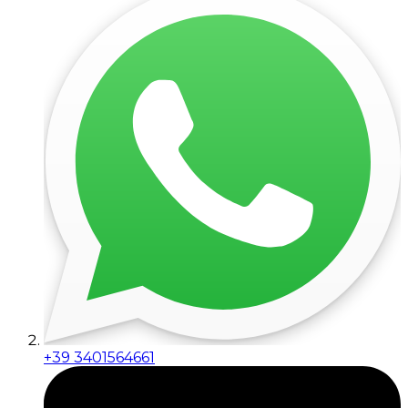
+39 3401564661