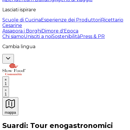
Lasciati ispirare
Scuole di Cucina
Esperienze dei Produttori
Ricettario
Cesarine
Assapora i Borghi
Dimore d'Epoca
Chi siamo
Unisciti a noi
Sostenibilità
Press & PR
Cambia lingua
1
1
mappa
Esperienze culinarie indimenticabili: Esperienze gastro
Suardi: Tour enogastronomici