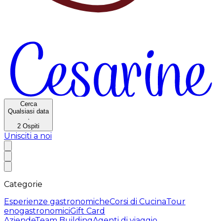
Cerca
Qualsiasi data
·
2
Ospiti
Unisciti a noi
Categorie
Esperienze gastronomiche
Corsi di Cucina
Tour
enogastronomici
Gift Card
Aziende
Team Building
Agenti di viaggio