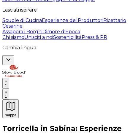
Lasciati ispirare
Scuole di Cucina
Esperienze dei Produttori
Ricettario
Cesarine
Assapora i Borghi
Dimore d'Epoca
Chi siamo
Unisciti a noi
Sostenibilità
Press & PR
Cambia lingua
1
1
mappa
Esperienze culinarie indimenticabili: Esperienze gastro
Torricella in Sabina: Esperienze