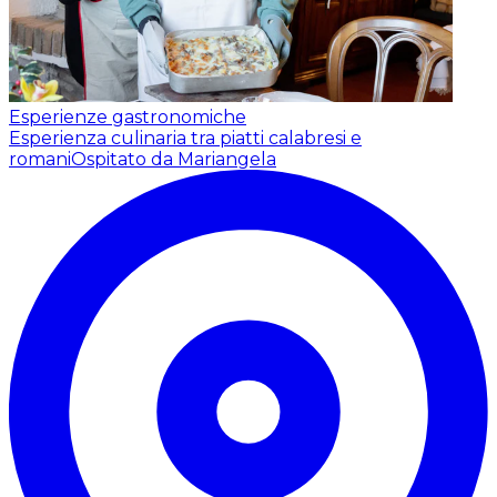
Esperienze gastronomiche
Esperienza culinaria tra piatti calabresi e
romani
Ospitato da Mariangela