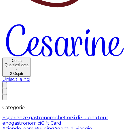
Cerca
Qualsiasi data
·
2
Ospiti
Unisciti a noi
Categorie
Esperienze gastronomiche
Corsi di Cucina
Tour
enogastronomici
Gift Card
Aziende
Team Building
Agenti di viaggio