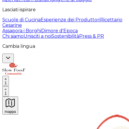
Lasciati ispirare
Scuole di Cucina
Esperienze dei Produttori
Ricettario
Cesarine
Assapora i Borghi
Dimore d'Epoca
Chi siamo
Unisciti a noi
Sostenibilità
Press & PR
Cambia lingua
1
1
mappa
Esperienze culinarie indimenticabili: Esperienze gastro