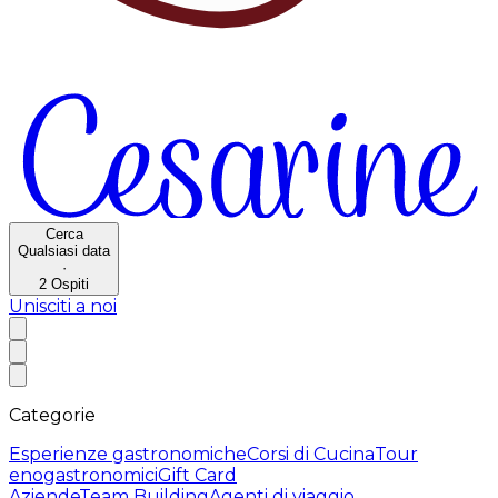
Cerca
Qualsiasi data
·
2
Ospiti
Unisciti a noi
Categorie
Esperienze gastronomiche
Corsi di Cucina
Tour
enogastronomici
Gift Card
Aziende
Team Building
Agenti di viaggio