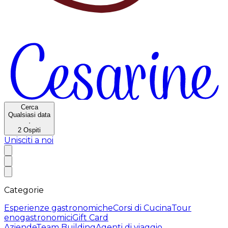
Cerca
Qualsiasi data
·
2
Ospiti
Unisciti a noi
Categorie
Esperienze gastronomiche
Corsi di Cucina
Tour
enogastronomici
Gift Card
Aziende
Team Building
Agenti di viaggio