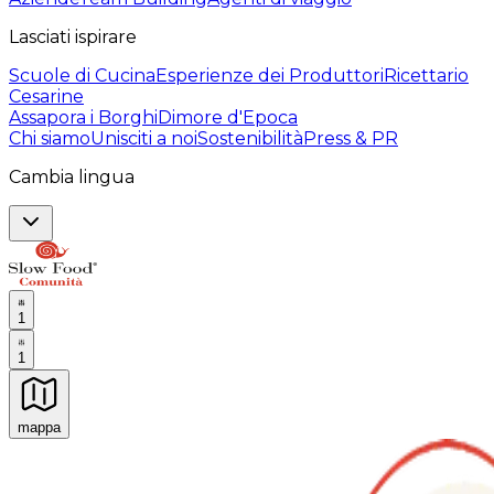
Lasciati ispirare
Scuole di Cucina
Esperienze dei Produttori
Ricettario
Cesarine
Assapora i Borghi
Dimore d'Epoca
Chi siamo
Unisciti a noi
Sostenibilità
Press & PR
Cambia lingua
1
1
mappa
Esperienze culinarie indimenticabili: Esperienze gastro