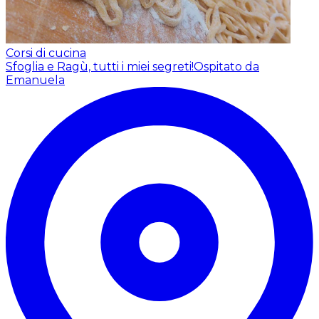
Corsi di cucina
Sfoglia e Ragù, tutti i miei segreti!
Ospitato da
Emanuela