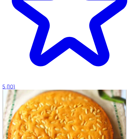
5
(
10
)