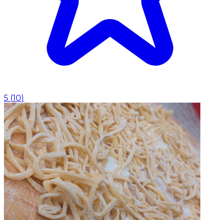
5
(
10
)