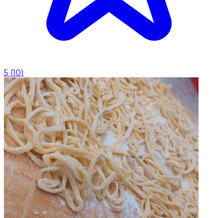
5
(
10
)