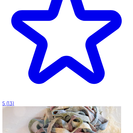
5
(
13
)