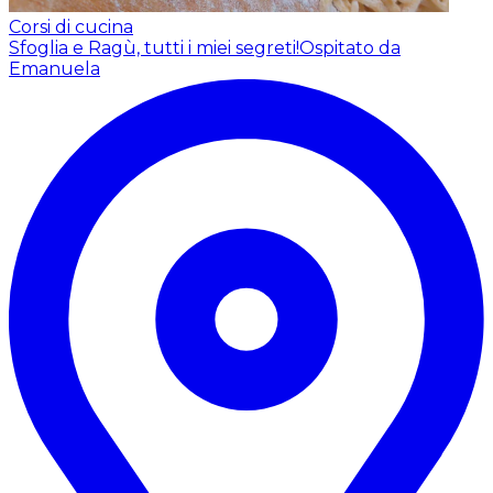
Corsi di cucina
Sfoglia e Ragù, tutti i miei segreti!
Ospitato da
Emanuela