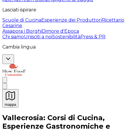
Lasciati ispirare
Scuole di Cucina
Esperienze dei Produttori
Ricettario
Cesarine
Assapora i Borghi
Dimore d'Epoca
Chi siamo
Unisciti a noi
Sostenibilità
Press & PR
Cambia lingua
mappa
Esperienze culinarie indimenticabili: Esperienze gastro
Vallecrosia: Corsi di Cucina,
Esperienze Gastronomiche e