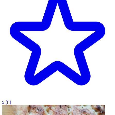
5
(
11
)