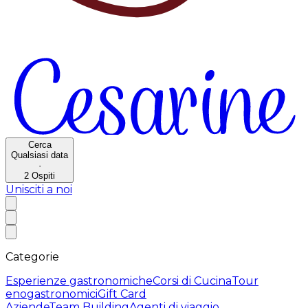
Cerca
Qualsiasi data
·
2
Ospiti
Unisciti a noi
Categorie
Esperienze gastronomiche
Corsi di Cucina
Tour
enogastronomici
Gift Card
Aziende
Team Building
Agenti di viaggio