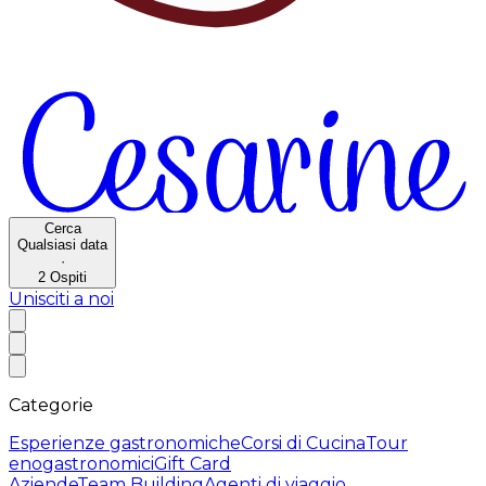
Cerca
Qualsiasi data
·
2
Ospiti
Unisciti a noi
Categorie
Esperienze gastronomiche
Corsi di Cucina
Tour
enogastronomici
Gift Card
Aziende
Team Building
Agenti di viaggio