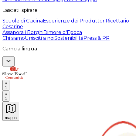
Lasciati ispirare
Scuole di Cucina
Esperienze dei Produttori
Ricettario
Cesarine
Assapora i Borghi
Dimore d'Epoca
Chi siamo
Unisciti a noi
Sostenibilità
Press & PR
Cambia lingua
1
1
mappa
Esperienze culinarie indimenticabili: Esperienze gastro