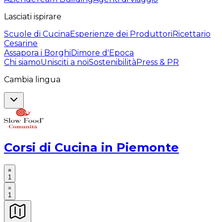
Lasciati ispirare
Scuole di Cucina
Esperienze dei Produttori
Ricettario
Cesarine
Assapora i Borghi
Dimore d'Epoca
Chi siamo
Unisciti a noi
Sostenibilità
Press & PR
Cambia lingua
Corsi di Cucina in Piemonte
1
1