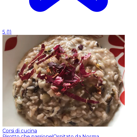
5
(
1
)
Corsi di cucina
Risotto che passione!
Ospitato da Norma