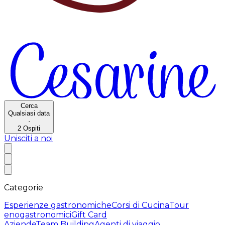
Cerca
Qualsiasi data
·
2
Ospiti
Unisciti a noi
Categorie
Esperienze gastronomiche
Corsi di Cucina
Tour
enogastronomici
Gift Card
Aziende
Team Building
Agenti di viaggio