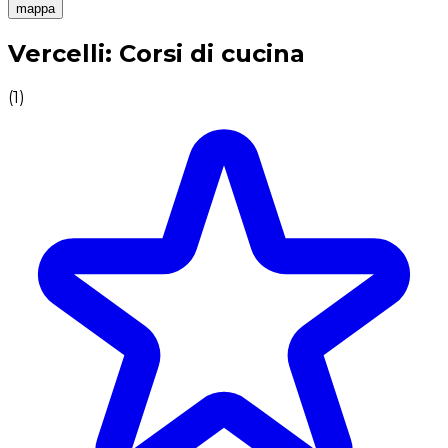
mappa
Esperienze culinarie indimenticabili: Esperienze gastro
Vercelli: Corsi di cucina
(
1
)