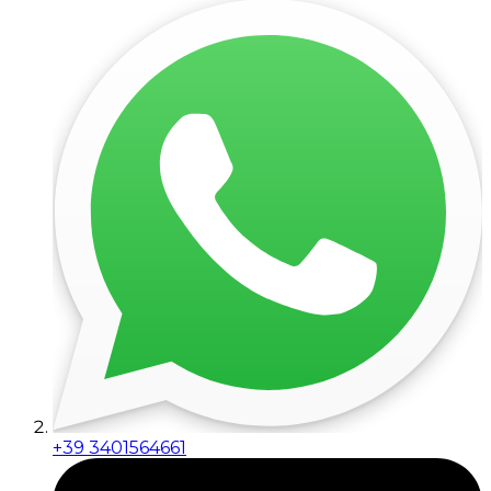
+39 3401564661