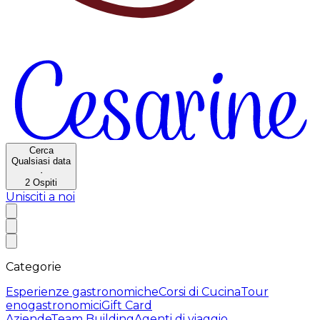
Cerca
Qualsiasi data
·
2
Ospiti
Unisciti a noi
Categorie
Esperienze gastronomiche
Corsi di Cucina
Tour
enogastronomici
Gift Card
Aziende
Team Building
Agenti di viaggio