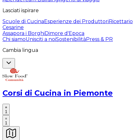
Lasciati ispirare
Scuole di Cucina
Esperienze dei Produttori
Ricettario
Cesarine
Assapora i Borghi
Dimore d'Epoca
Chi siamo
Unisciti a noi
Sostenibilità
Press & PR
Cambia lingua
Corsi di Cucina in Piemonte
1
1