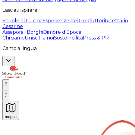
Lasciati ispirare
Scuole di Cucina
Esperienze dei Produttori
Ricettario
Cesarine
Assapora i Borghi
Dimore d'Epoca
Chi siamo
Unisciti a noi
Sostenibilità
Press & PR
Cambia lingua
1
1
mappa
Esperienze culinarie indimenticabili: Esperienze gastro