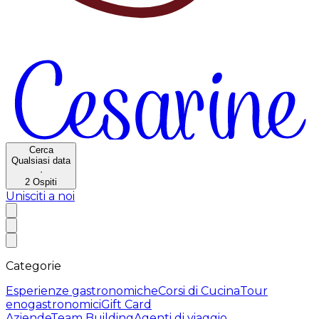
Cerca
Qualsiasi data
·
2
Ospiti
Unisciti a noi
Categorie
Esperienze gastronomiche
Corsi di Cucina
Tour
enogastronomici
Gift Card
Aziende
Team Building
Agenti di viaggio