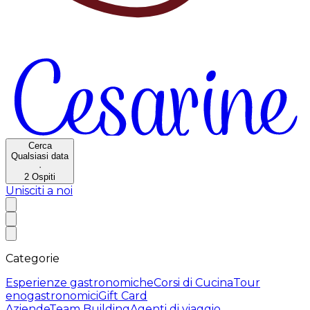
Cerca
Qualsiasi data
·
2
Ospiti
Unisciti a noi
Categorie
Esperienze gastronomiche
Corsi di Cucina
Tour
enogastronomici
Gift Card
Aziende
Team Building
Agenti di viaggio