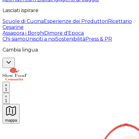
Lasciati ispirare
Scuole di Cucina
Esperienze dei Produttori
Ricettario
Cesarine
Assapora i Borghi
Dimore d'Epoca
Chi siamo
Unisciti a noi
Sostenibilità
Press & PR
Cambia lingua
1
1
mappa
Esperienze culinarie indimenticabili: Esperienze gastro