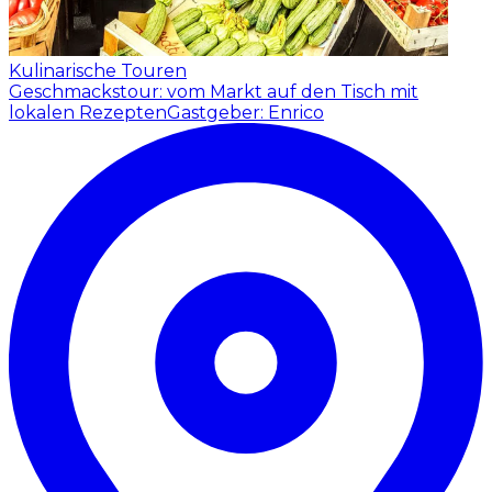
Kulinarische Touren
Geschmackstour: vom Markt auf den Tisch mit
lokalen Rezepten
Gastgeber: Enrico