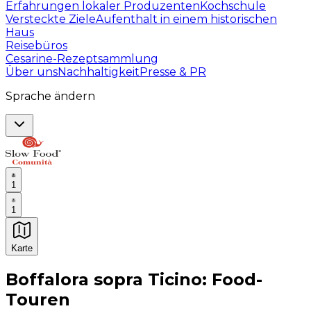
Erfahrungen lokaler Produzenten
Kochschule
Versteckte Ziele
Aufenthalt in einem historischen
Haus
Reisebüros
Cesarine-Rezeptsammlung
Über uns
Nachhaltigkeit
Presse & PR
Sprache ändern
1
1
Karte
Unvergessliche kulinarische Erlebnisse: Gastronomis
Boffalora sopra Ticino: Food-
Touren