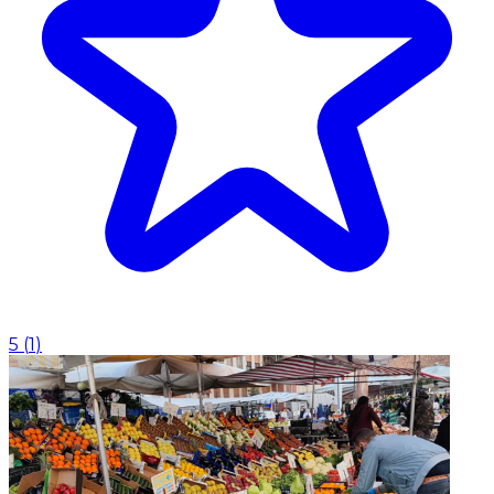
5
(
1
)