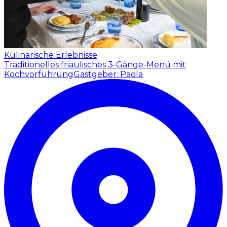
Kulinarische Erlebnisse
Traditionelles friaulisches 3-Gänge-Menü mit
Kochvorführung
Gastgeber: Paola