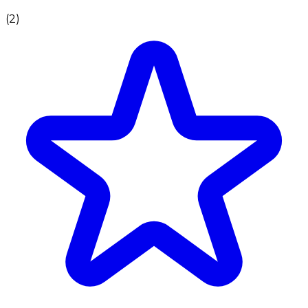
(
2
)