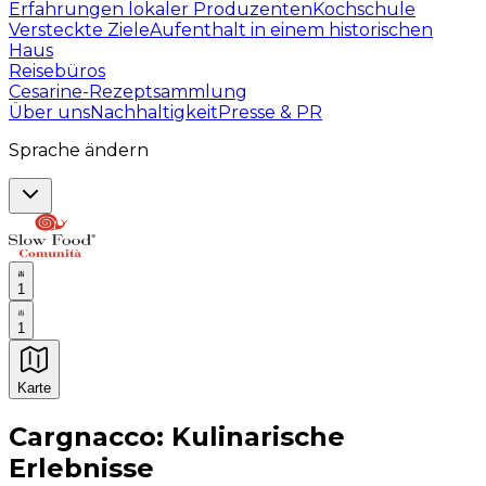
Erfahrungen lokaler Produzenten
Kochschule
Versteckte Ziele
Aufenthalt in einem historischen
Haus
Reisebüros
Cesarine-Rezeptsammlung
Über uns
Nachhaltigkeit
Presse & PR
Sprache ändern
1
1
Karte
Unvergessliche kulinarische Erlebnisse: Gastronomis
Cargnacco: Kulinarische
Erlebnisse