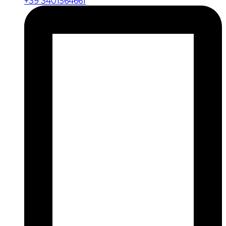
+39 3401564661