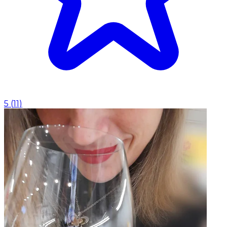
5
(
11
)