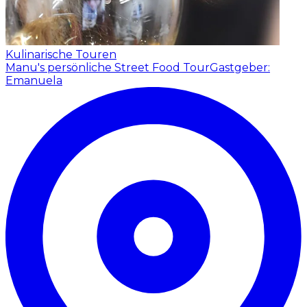
Kulinarische Touren
Manu's persönliche Street Food Tour
Gastgeber:
Emanuela