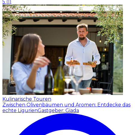
5
(
1
)
Kulinarische Touren
Zwischen Olivenbäumen und Aromen: Entdecke das
echte Ligurien
Gastgeber: Giada