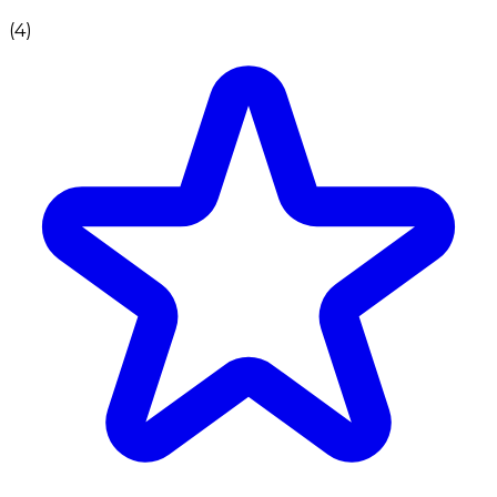
(
4
)