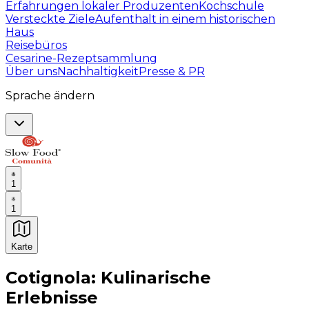
Erfahrungen lokaler Produzenten
Kochschule
Versteckte Ziele
Aufenthalt in einem historischen
Haus
Reisebüros
Cesarine-Rezeptsammlung
Über uns
Nachhaltigkeit
Presse & PR
Sprache ändern
1
1
Karte
Unvergessliche kulinarische Erlebnisse: Gastronomis
Cotignola: Kulinarische
Erlebnisse