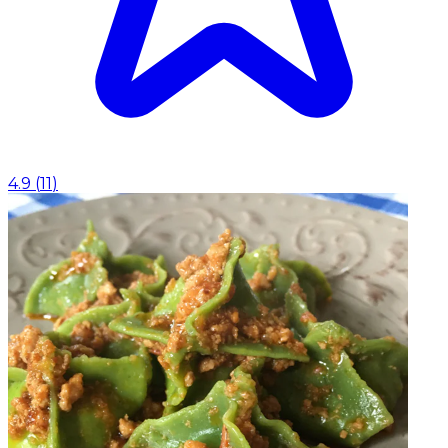
4.9
(
11
)