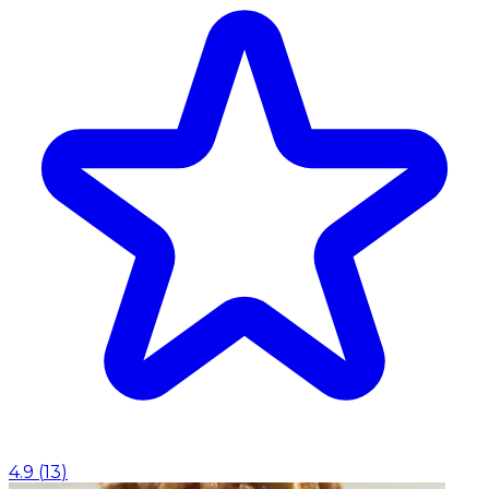
4.9
(
13
)