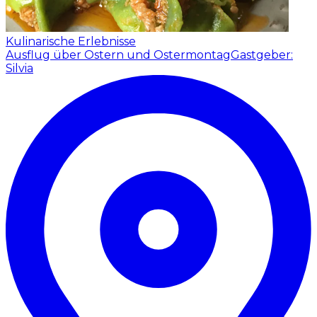
Kulinarische Erlebnisse
Ausflug über Ostern und Ostermontag
Gastgeber:
Silvia