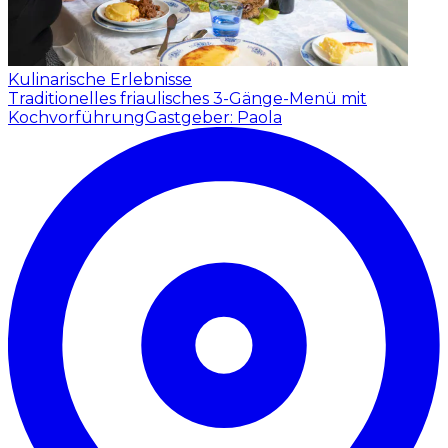
Kulinarische Erlebnisse
Traditionelles friaulisches 3-Gänge-Menü mit
Kochvorführung
Gastgeber: Paola