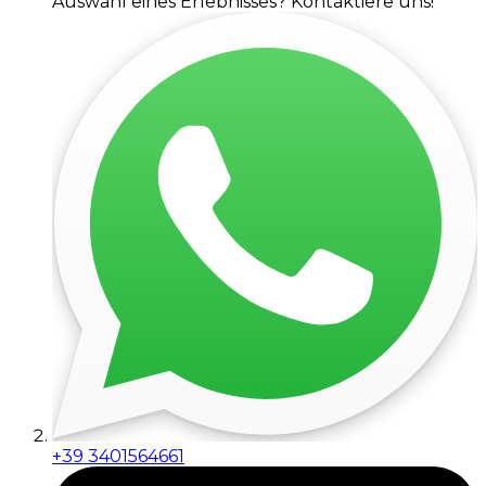
Auswahl eines Erlebnisses? Kontaktiere uns!
+39 3401564661