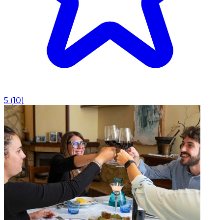
5
(
10
)