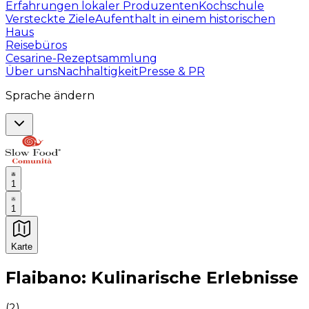
Erfahrungen lokaler Produzenten
Kochschule
Versteckte Ziele
Aufenthalt in einem historischen
Haus
Reisebüros
Cesarine-Rezeptsammlung
Über uns
Nachhaltigkeit
Presse & PR
Sprache ändern
1
1
Karte
Unvergessliche kulinarische Erlebnisse: Gastronomis
Flaibano: Kulinarische Erlebnisse
(
2
)