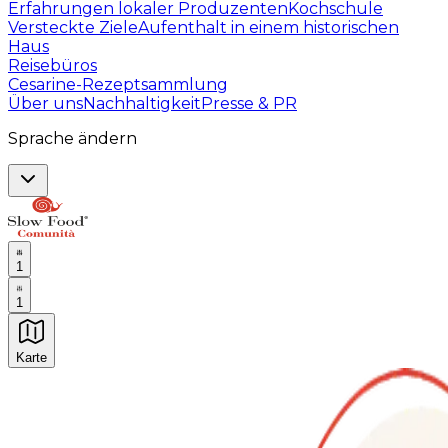
Erfahrungen lokaler Produzenten
Kochschule
Versteckte Ziele
Aufenthalt in einem historischen
Haus
Reisebüros
Cesarine-Rezeptsammlung
Über uns
Nachhaltigkeit
Presse & PR
Sprache ändern
1
1
Karte
Unvergessliche kulinarische Erlebnisse: Gastronomis