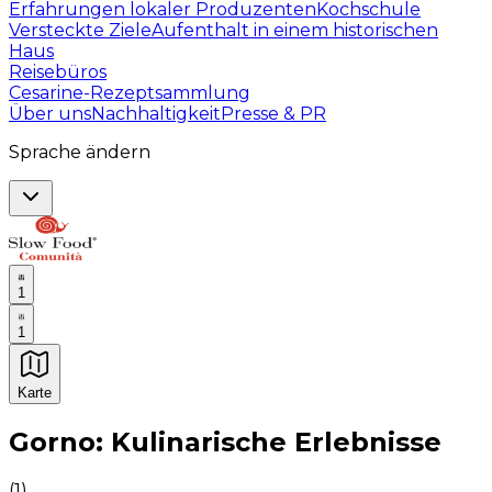
Erfahrungen lokaler Produzenten
Kochschule
Versteckte Ziele
Aufenthalt in einem historischen
Haus
Reisebüros
Cesarine-Rezeptsammlung
Über uns
Nachhaltigkeit
Presse & PR
Sprache ändern
1
1
Karte
Unvergessliche kulinarische Erlebnisse: Gastronomis
Gorno: Kulinarische Erlebnisse
(
1
)