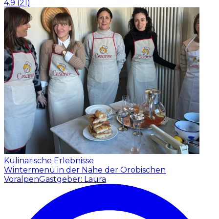
4.9
(
21
)
Kulinarische Erlebnisse
Wintermenü in der Nähe der Orobischen
Voralpen
Gastgeber: Laura