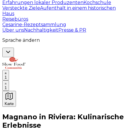
Erfahrungen lokaler Produzenten
Kochschule
Versteckte Ziele
Aufenthalt in einem historischen
Haus
Reisebüros
Cesarine-Rezeptsammlung
Über uns
Nachhaltigkeit
Presse & PR
Sprache ändern
1
1
Karte
Unvergessliche kulinarische Erlebnisse: Gastronomis
Magnano in Riviera: Kulinarische
Erlebnisse