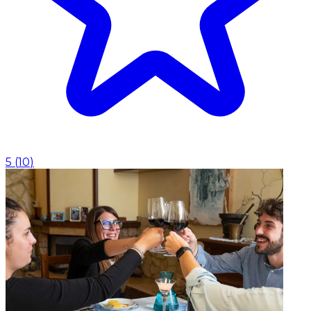
5
(
10
)