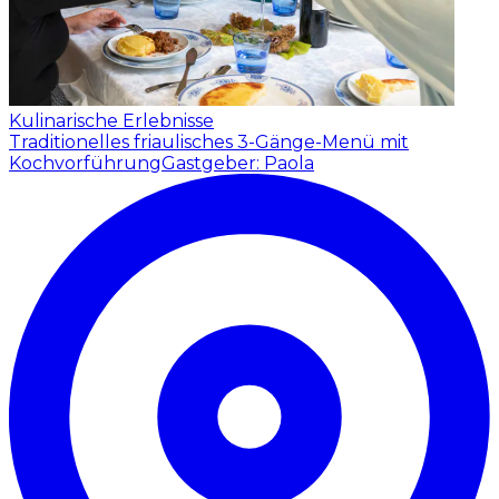
Kulinarische Erlebnisse
Traditionelles friaulisches 3-Gänge-Menü mit
Kochvorführung
Gastgeber: Paola