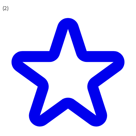
(
2
)