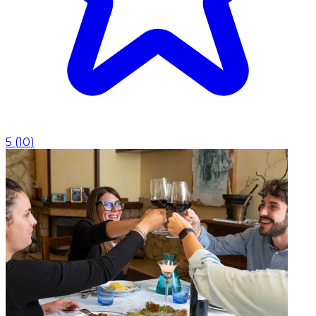
5
(
10
)