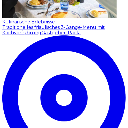
Kulinarische Erlebnisse
Traditionelles friaulisches 3-Gänge-Menü mit
Kochvorführung
Gastgeber: Paola