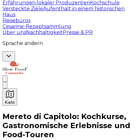
Erfahrungen lokaler Produzenten
Kochschule
Versteckte Ziele
Aufenthalt in einem historischen
Haus
Reisebüros
Cesarine-Rezeptsammlung
Über uns
Nachhaltigkeit
Presse & PR
Sprache ändern
Karte
Unvergessliche kulinarische Erlebnisse: Gastronomis
Mereto di Capitolo: Kochkurse,
Gastronomische Erlebnisse und
Food-Touren