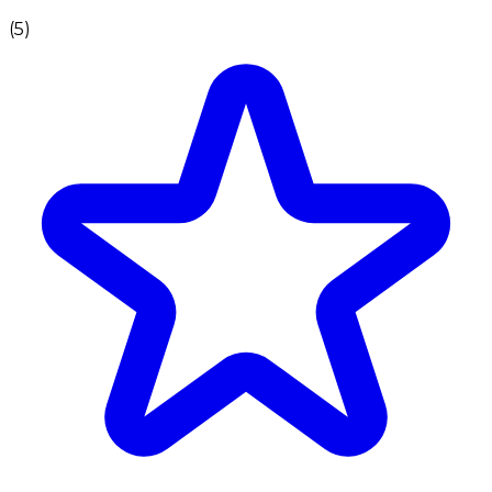
(
5
)