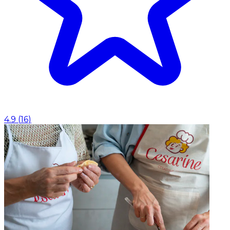
4.9
(
16
)