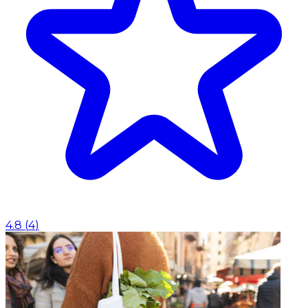
4.8
(
4
)