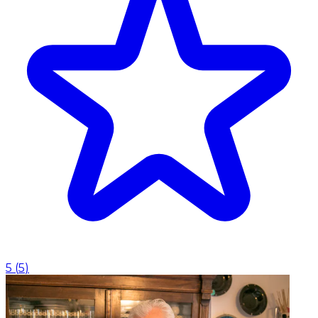
5
(
5
)