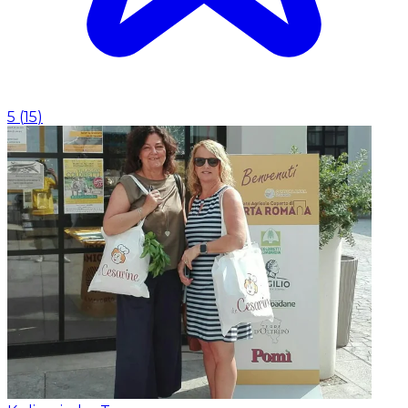
5
(
15
)