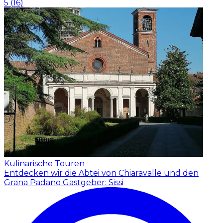
5
(
16
)
Kulinarische Touren
Entdecken wir die Abtei von Chiaravalle und den
Grana Padano
Gastgeber: Sissi