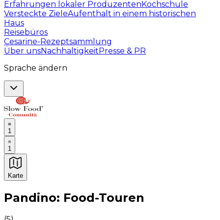
Erfahrungen lokaler Produzenten
Kochschule
Versteckte Ziele
Aufenthalt in einem historischen
Haus
Reisebüros
Cesarine-Rezeptsammlung
Über uns
Nachhaltigkeit
Presse & PR
Sprache ändern
1
1
Karte
Unvergessliche kulinarische Erlebnisse: Gastronomis
Pandino: Food-Touren
(
5
)