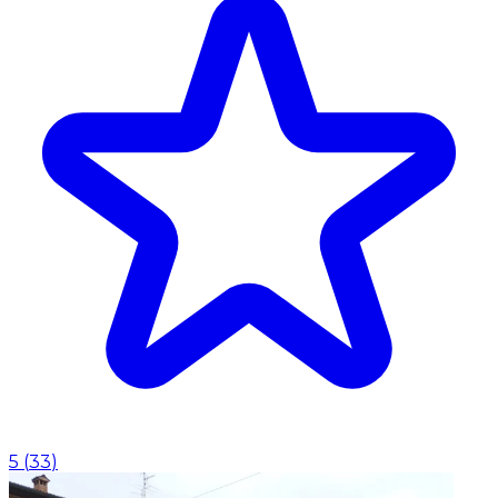
5
(
33
)