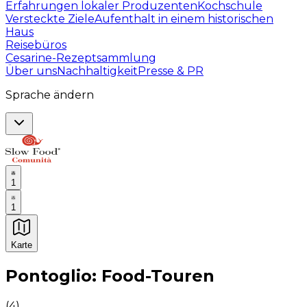
Erfahrungen lokaler Produzenten
Kochschule
Versteckte Ziele
Aufenthalt in einem historischen
Haus
Reisebüros
Cesarine-Rezeptsammlung
Über uns
Nachhaltigkeit
Presse & PR
Sprache ändern
1
1
Karte
Unvergessliche kulinarische Erlebnisse: Gastronomis
Pontoglio: Food-Touren
(
4
)