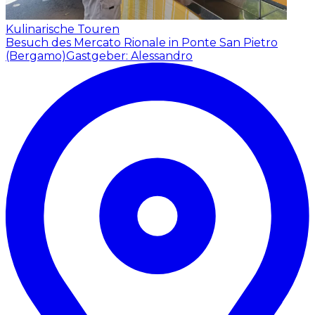
Kulinarische Touren
Besuch des Mercato Rionale in Ponte San Pietro
(Bergamo)
Gastgeber: Alessandro