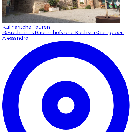
Kulinarische Touren
Besuch eines Bauernhofs und Kochkurs
Gastgeber:
Alessandro