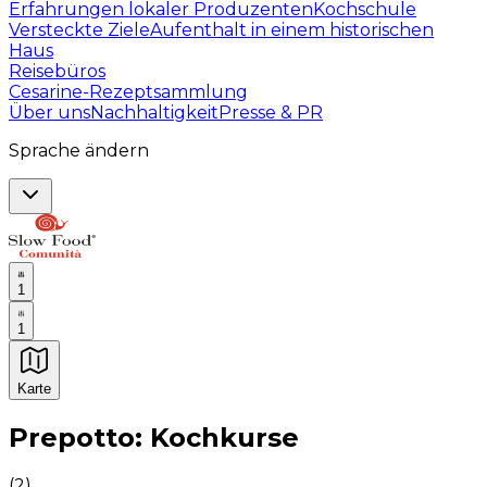
Erfahrungen lokaler Produzenten
Kochschule
Versteckte Ziele
Aufenthalt in einem historischen
Haus
Reisebüros
Cesarine-Rezeptsammlung
Über uns
Nachhaltigkeit
Presse & PR
Sprache ändern
1
1
Karte
Unvergessliche kulinarische Erlebnisse: Gastronomis
Prepotto: Kochkurse
(
2
)