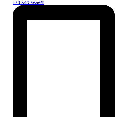
+39 3401564661