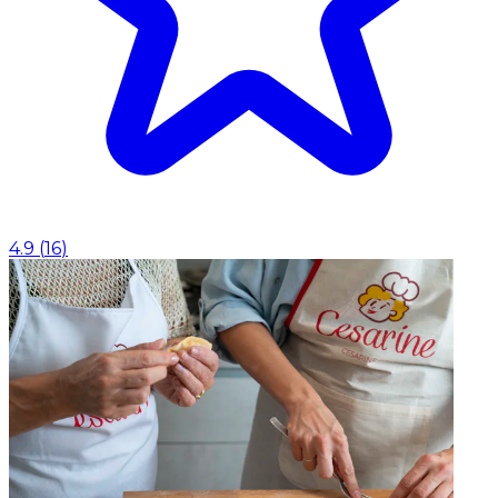
4.9
(
16
)