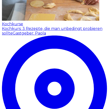
Kochkurse
Kochkurs: 3 Rezepte, die man unbedingt probieren
sollte
Gastgeber: Paola