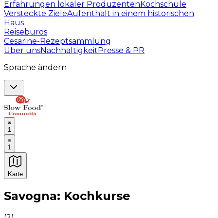
Erfahrungen lokaler Produzenten
Kochschule
Versteckte Ziele
Aufenthalt in einem historischen
Haus
Reisebüros
Cesarine-Rezeptsammlung
Über uns
Nachhaltigkeit
Presse & PR
Sprache ändern
1
1
Karte
Unvergessliche kulinarische Erlebnisse: Gastronomis
Savogna: Kochkurse
(
2
)