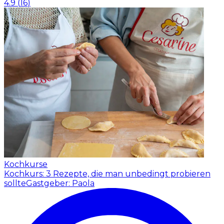
4.9
(
16
)
Kochkurse
Kochkurs: 3 Rezepte, die man unbedingt probieren
sollte
Gastgeber: Paola