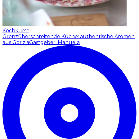
Kochkurse
Grenzüberschreitende Küche: authentische Aromen
aus Gorizia
Gastgeber: Manuela