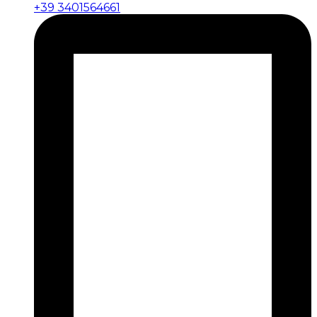
+39 3401564661