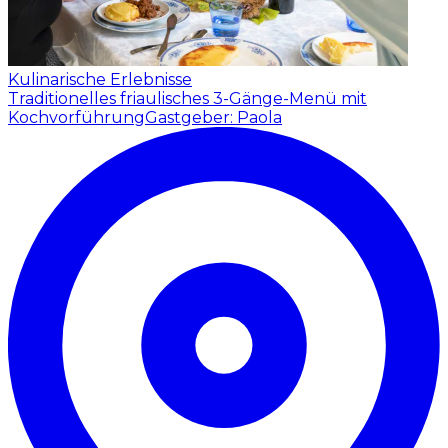
Kulinarische Erlebnisse
Traditionelles friaulisches 3-Gänge-Menü mit
Kochvorführung
Gastgeber: Paola