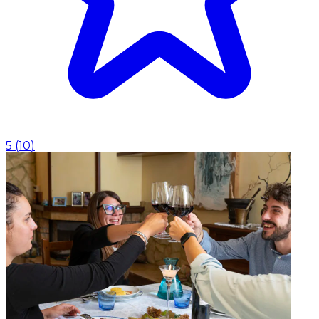
5
(
10
)