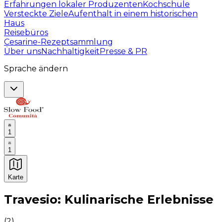
Erfahrungen lokaler Produzenten
Kochschule
Versteckte Ziele
Aufenthalt in einem historischen
Haus
Reisebüros
Cesarine-Rezeptsammlung
Über uns
Nachhaltigkeit
Presse & PR
Sprache ändern
1
1
Karte
Unvergessliche kulinarische Erlebnisse: Gastronomis
Travesio: Kulinarische Erlebnisse
(
2
)