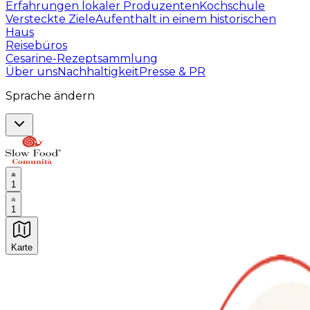
Erfahrungen lokaler Produzenten
Kochschule
Versteckte Ziele
Aufenthalt in einem historischen
Haus
Reisebüros
Cesarine-Rezeptsammlung
Über uns
Nachhaltigkeit
Presse & PR
Sprache ändern
1
1
Karte
Unvergessliche kulinarische Erlebnisse: Gastronomis