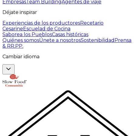
Empresas
Team Building
Agentes de viaje
Déjate inspirar
Experiencias de los productores
Recetario
Cesarine
Escuelad de Cocina
Saborea los Pueblos
Casas históricas
Quiénes somos
Únete a nosotros
Sostenibilidad
Prensa
& RR.PP.
Cambiar idioma