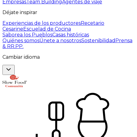
Empresas
Team Building
Agentes de viaje
Déjate inspirar
Experiencias de los productores
Recetario
Cesarine
Escuelad de Cocina
Saborea los Pueblos
Casas históricas
Quiénes somos
Únete a nosotros
Sostenibilidad
Prensa
& RR.PP.
Cambiar idioma