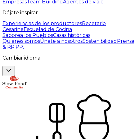
Empresas
Team Building
Agentes de viaje
Déjate inspirar
Experiencias de los productores
Recetario
Cesarine
Escuelad de Cocina
Saborea los Pueblos
Casas históricas
Quiénes somos
Únete a nosotros
Sostenibilidad
Prensa
& RR.PP.
Cambiar idioma