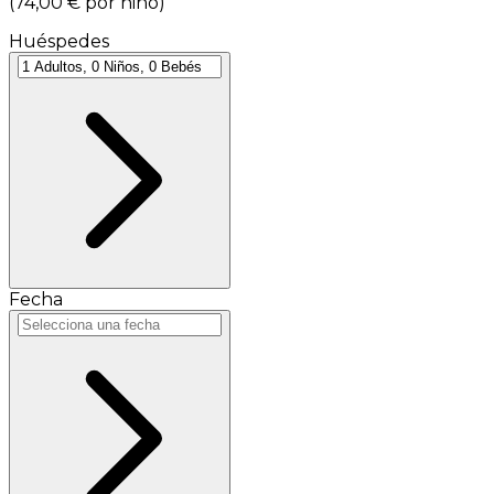
(
74,00 €
por niño
)
Huéspedes
Fecha