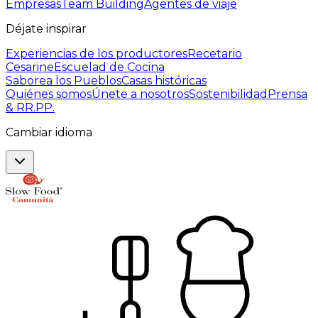
Empresas
Team Building
Agentes de viaje
Déjate inspirar
Experiencias de los productores
Recetario
Cesarine
Escuelad de Cocina
Saborea los Pueblos
Casas históricas
Quiénes somos
Únete a nosotros
Sostenibilidad
Prensa
& RR.PP.
Cambiar idioma