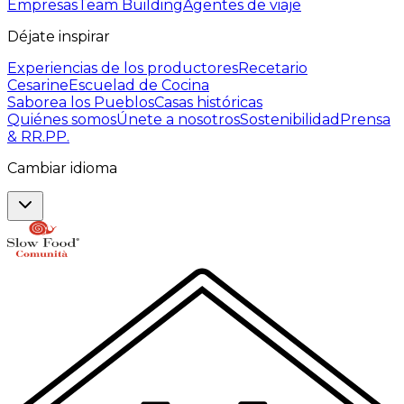
Empresas
Team Building
Agentes de viaje
Déjate inspirar
Experiencias de los productores
Recetario
Cesarine
Escuelad de Cocina
Saborea los Pueblos
Casas históricas
Quiénes somos
Únete a nosotros
Sostenibilidad
Prensa
& RR.PP.
Cambiar idioma